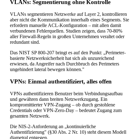
VLANs: Segmentierung ohne Kontrolle
VLANs segmentieren Netzwerke auf Layer 2, kontrollieren
aber nicht die Kommunikation innerhalb eines Segments. Sie
erfordern manuelle ACL-Konfiguration – mit allen damit
verbundenen Fehlerquellen. Studien zeigen, dass 70-80%
aller Firewall-Regeln in großen Unternehmen veraltet oder
redundant sind.
Das NIST SP 800-207 bringt es auf den Punkt: „Perimeter-
basierte Netzwerksicherheit hat sich als unzureichend
erwiesen, da Angreifer nach Durchbruch des Perimeters
ungehindert lateral bewegen können."
VPNs: Einmal authentifiziert, alles offen
VPNs authentifizieren Benutzer beim Verbindungsaufbau
und gewähren dann breiten Netzwerkzugang. Ein
kompromittierter VPN-Zugang – ob durch gestohlene
Credentials oder VPN-Zero-Day – bedeutet Zugang zum
gesamten Netzwerk.
Die NIS-2-Anforderung an „kontinuierliche
Authentifizierung" (§30 Abs. 2 Nr. 10) steht diesem Modell
diametral entgegen.