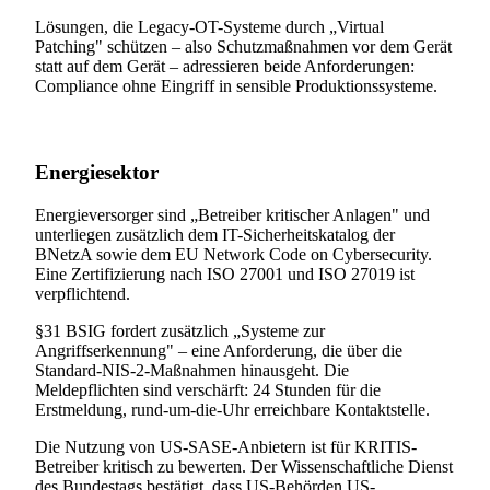
Lösungen, die Legacy-OT-Systeme durch „Virtual
Patching" schützen – also Schutzmaßnahmen vor dem Gerät
statt auf dem Gerät – adressieren beide Anforderungen:
Compliance ohne Eingriff in sensible Produktionssysteme.
Energiesektor
Energieversorger sind „Betreiber kritischer Anlagen" und
unterliegen zusätzlich dem IT-Sicherheitskatalog der
BNetzA sowie dem EU Network Code on Cybersecurity.
Eine Zertifizierung nach ISO 27001 und ISO 27019 ist
verpflichtend.
§31 BSIG fordert zusätzlich „Systeme zur
Angriffserkennung" – eine Anforderung, die über die
Standard-NIS-2-Maßnahmen hinausgeht. Die
Meldepflichten sind verschärft: 24 Stunden für die
Erstmeldung, rund-um-die-Uhr erreichbare Kontaktstelle.
Die Nutzung von US-SASE-Anbietern ist für KRITIS-
Betreiber kritisch zu bewerten. Der Wissenschaftliche Dienst
des Bundestags bestätigt, dass US-Behörden US-